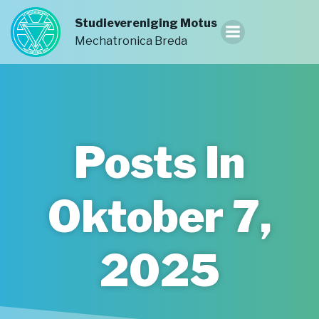
Ga
Studievereniging Motus
naar
Mechatronica Breda
de
inhoud
Posts In
Oktober 7,
2025