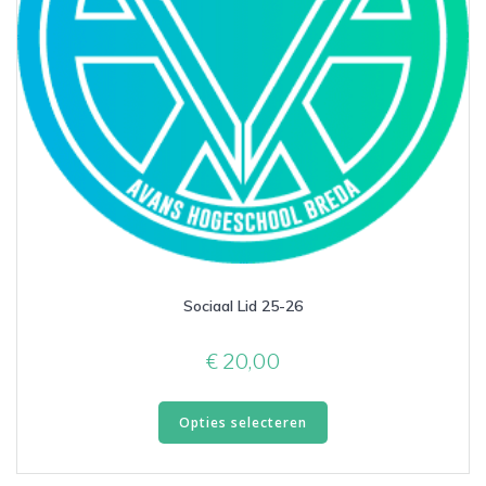
Sociaal Lid 25-26
€
20,00
Dit
Opties selecteren
product
heeft
meerdere