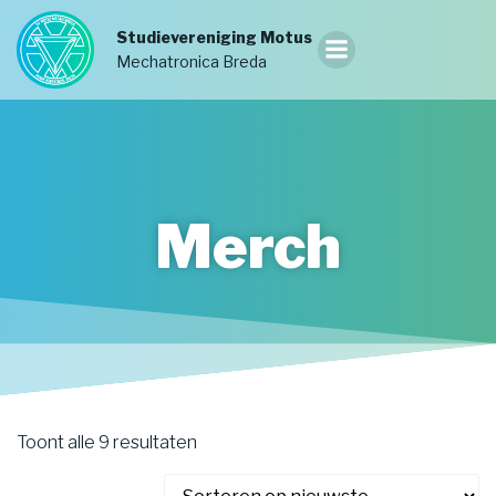
Ga
naar
Studievereniging Motus
de
Mechatronica Breda
inhoud
Merch
Gesorteerd
Toont alle 9 resultaten
op