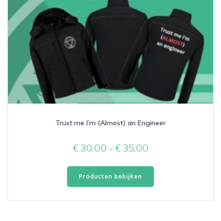
Trust me I’m (Almost) an Engineer
Prijsklasse:
€
30,00
–
€
35,00
€ 30,00
tot
Producten bekijken
€ 35,00