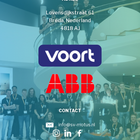
Lovensdijkstraat 61
Breda, Nederland
4818 AJ
CONTACT
info@sv-motus.nl