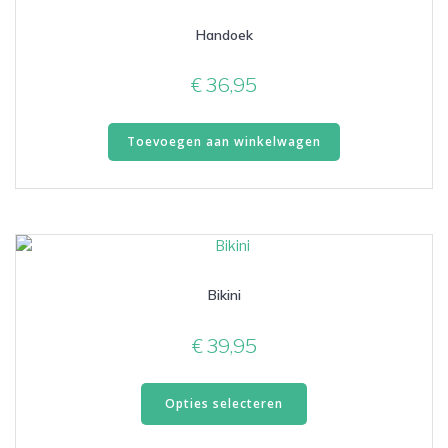
kan
Handoek
gekozen
worden
op
€
36,95
de
productpagina
Toevoegen aan winkelwagen
Bikini
€
39,95
Dit
product
Opties selecteren
heeft
meerdere