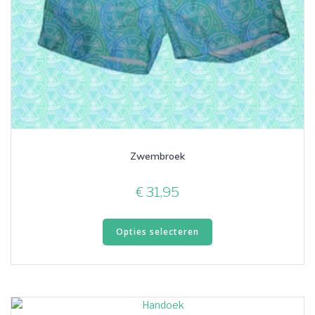
Zwembroek
€
31,95
Dit
Opties selecteren
product
heeft
meerdere
variaties.
Deze
optie