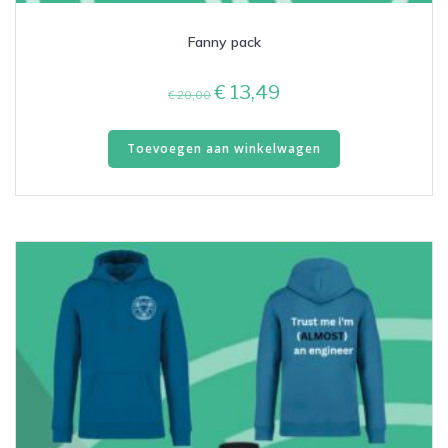
Fanny pack
Oorspronkelijke
Huidige
€
13,49
€
20,00
prijs
prijs
was:
is:
Toevoegen aan winkelwagen
€ 20,00.
€ 13,49.