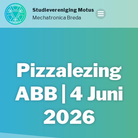
Ga
Studievereniging Motus
naar
Mechatronica Breda
de
inhoud
Pizzalezing
ABB | 4 Juni
2026