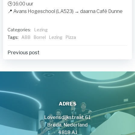
🕒 16:00 uur
📍 Avans Hogeschool (LA523) → daarna Café Dunne
Categories:
Lezing
Tags:
ABB
Borrel
Lezing
Pizza
Post
Previous post
navigation
ADRES
Lovensdijkstraat 61
Breda, Nederland
4818 AJ