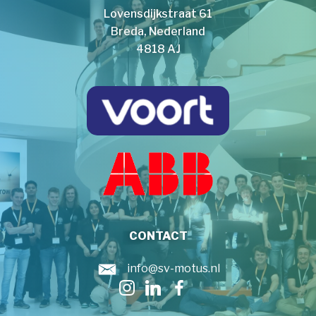
Lovensdijkstraat 61
Breda, Nederland
4818 AJ
CONTACT
info@sv-motus.nl