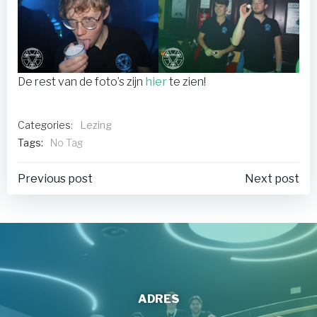
De rest van de foto’s zijn
hier
te zien!
Categories:
Lezing
Tags:
No Tag
Post
Post
Previous post
Next post
navigation
navigation
ADRES