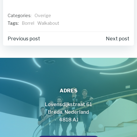
Categories:
Overige
Tags:
Borrel
Walkabout
Post
Post
Previous post
Next post
navigation
navigation
ADRES
Lovensdijkstraat 61
Breda, Nederland
4818 AJ