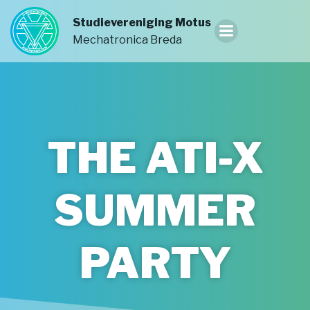
Ga
Studievereniging Motus
naar
Mechatronica Breda
de
inhoud
THE ATI-X
SUMMER
PARTY