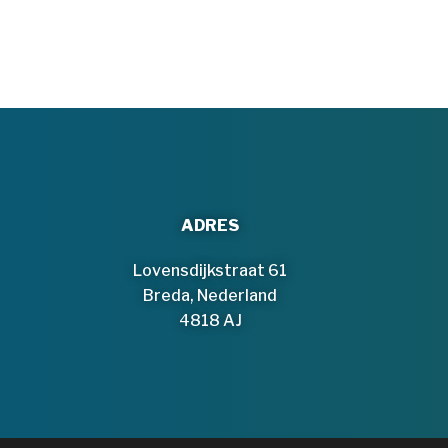
variaties.
Deze
optie
kan
gekozen
worden
op
de
productpagina
ADRES
Lovensdijkstraat 61
Breda, Nederland
4818 AJ