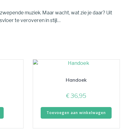
opzwepende muziek. Maar wacht, wat zie je daar? Uit
svloer te veroveren in stijl…
Handoek
€
36,95
Dit
Toevoegen aan winkelwagen
product
heeft
meerdere