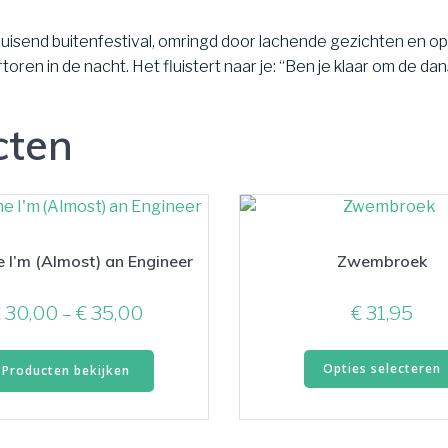
n bruisend buitenfestival, omringd door lachende gezichten en 
toren in de nacht. Het fluistert naar je: “Ben je klaar om de dan
cten
e I’m (Almost) an Engineer
Zwembroek
Prijsklasse:
€
30,00
–
€
35,00
€
31,95
€ 30,00
tot
Opties selecteren
Producten bekijken
€ 35,00