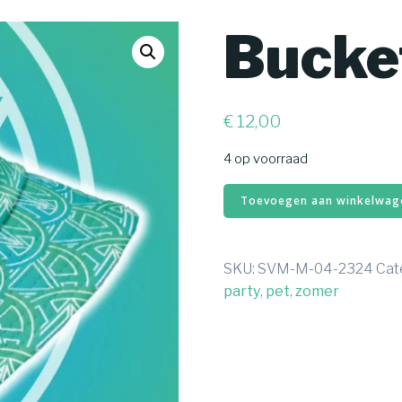
Bucke
€
12,00
4 op voorraad
Buckethat
Toevoegen aan winkelwag
hoeveelheid
SKU:
SVM-M-04-2324
Cat
party
,
pet
,
zomer