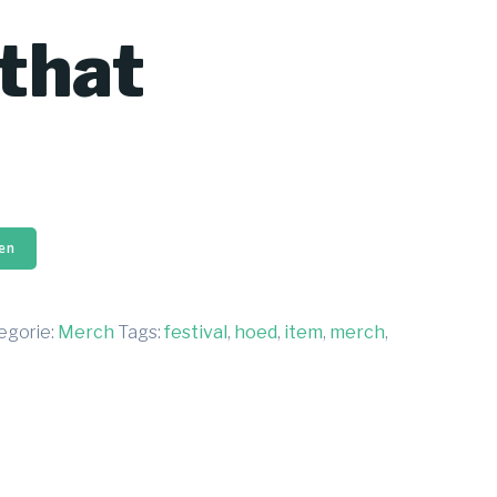
that
en
egorie:
Merch
Tags:
festival
,
hoed
,
item
,
merch
,