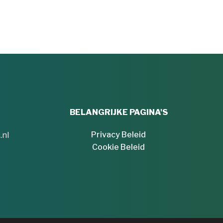
variaties.
Deze
optie
kan
gekozen
worden
op
de
productpagina
BELANGRIJKE PAGINA'S
Privacy Beleid
.nl
Cookie Beleid