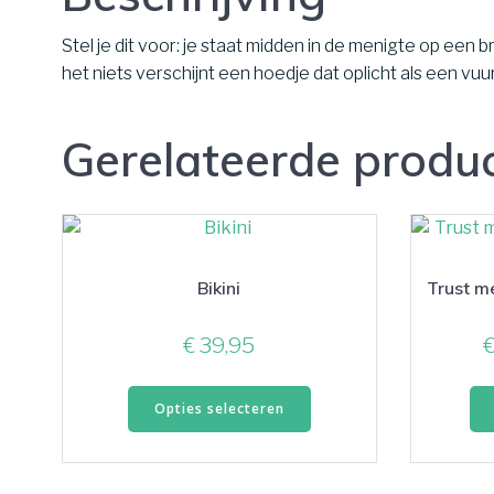
Stel je dit voor: je staat midden in de menigte op ee
het niets verschijnt een hoedje dat oplicht als een vuur
Gerelateerde produ
Bikini
Trust m
€
39,95
Dit
Opties selecteren
product
heeft
meerdere